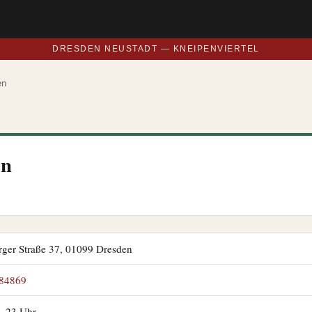
DRESDEN NEUSTADT — KNEIPENVIERTEL
en
en
ger Straße 37, 01099 Dresden
84869
1–23 Uhr