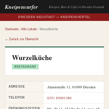
Kneipensurfer
Kneipen, Bars & Cafés in Dresden Neustadt
DRESDEN NEUSTADT — KNEIPENVIERTEL
Startseite
›
Alle Lokale
› Wurzelküche
← Zurück zur Übersicht
Wurzelküche
RESTAURANT
Alaunstraße 11, 01099 Dresden
ADRESSE
0351 85091380
TELEFON
Mo–Fr 11–15 Uhr, Sa 11–max. 16
ÖFFNUNGSZEITEN