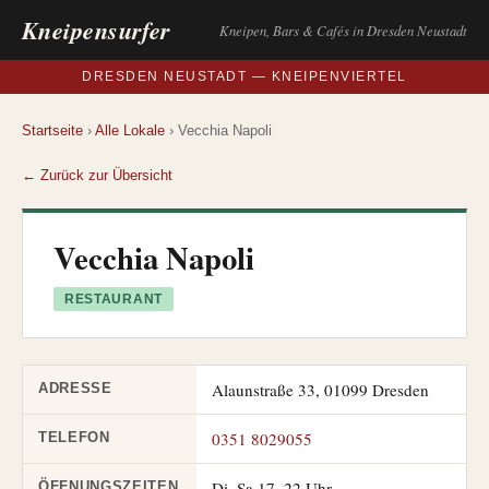
Kneipensurfer
Kneipen, Bars & Cafés in Dresden Neustadt
DRESDEN NEUSTADT — KNEIPENVIERTEL
Startseite
›
Alle Lokale
› Vecchia Napoli
← Zurück zur Übersicht
Vecchia Napoli
RESTAURANT
Alaunstraße 33, 01099 Dresden
ADRESSE
0351 8029055
TELEFON
Di–Sa 17–22 Uhr
ÖFFNUNGSZEITEN