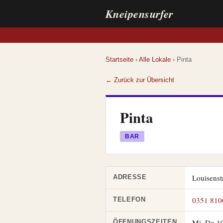
Kneipensurfer
Startseite
›
Alle Lokale
› Pinta
← Zurück zur Übersicht
Pinta
BAR
Louisenst
ADRESSE
0351 810
TELEFON
Mi–Do 19
ÖFFNUNGSZEITEN