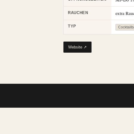
extra Ra
RAUCHEN
TYP
Cocktailb
Website ↗