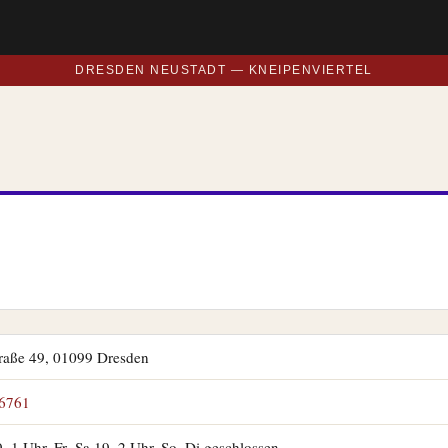
DRESDEN NEUSTADT — KNEIPENVIERTEL
raße 49, 01099 Dresden
6761
–1 Uhr, Fr–Sa 19–2 Uhr, So–Di geschlossen