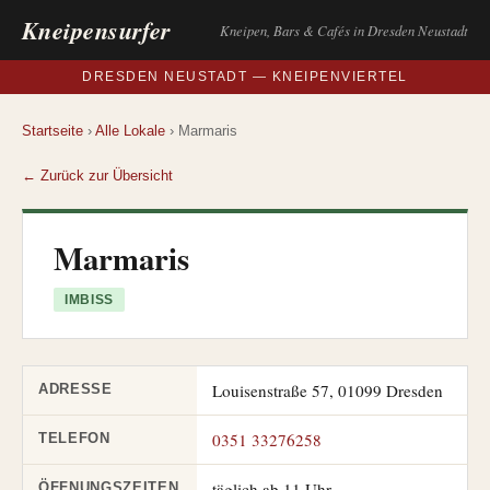
Kneipensurfer
Kneipen, Bars & Cafés in Dresden Neustadt
DRESDEN NEUSTADT — KNEIPENVIERTEL
Startseite
›
Alle Lokale
› Marmaris
← Zurück zur Übersicht
Marmaris
IMBISS
Louisenstraße 57, 01099 Dresden
ADRESSE
0351 33276258
TELEFON
täglich ab 11 Uhr
ÖFFNUNGSZEITEN