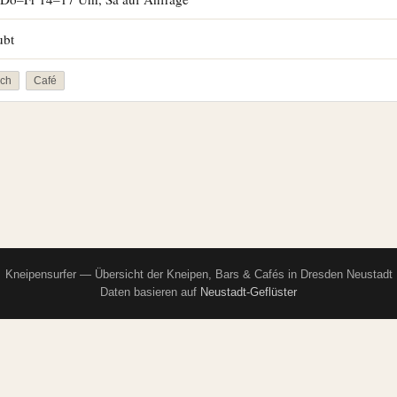
ubt
sch
Café
Kneipensurfer — Übersicht der Kneipen, Bars & Cafés in Dresden Neustadt
Daten basieren auf
Neustadt-Geflüster