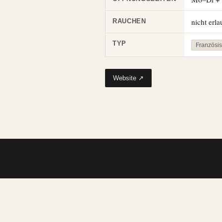
nicht erla
RAUCHEN
TYP
Französi
Website ↗