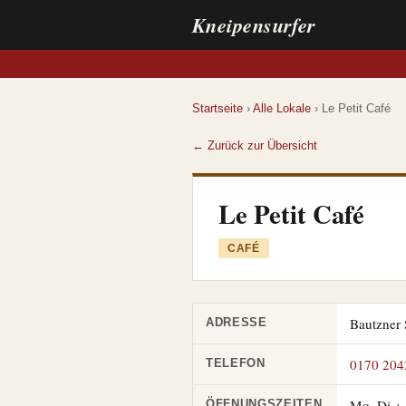
Kneipensurfer
Startseite
›
Alle Lokale
› Le Petit Café
← Zurück zur Übersicht
Le Petit Café
CAFÉ
Bautzner 
ADRESSE
0170 204
TELEFON
Mo–Di + 
ÖFFNUNGSZEITEN