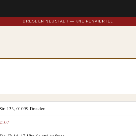
DRESDEN NEUSTADT — KNEIPENVIERTEL
Str. 133, 01099 Dresden
2107
Do–Fr 14–17 Uhr, Sa auf Anfrage