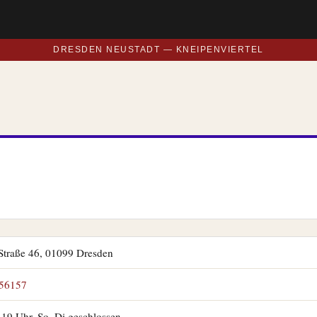
DRESDEN NEUSTADT — KNEIPENVIERTEL
 Straße 46, 01099 Dresden
56157
19 Uhr, So–Di geschlossen