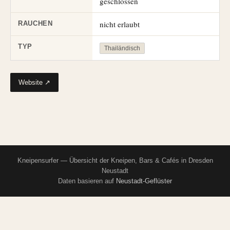
geschlossen
nicht erlaubt
RAUCHEN
TYP
Thailändisch
Website ↗
Kneipensurfer — Übersicht der Kneipen, Bars & Cafés in Dresden
Neustadt
Daten basieren auf
Neustadt-Geflüster