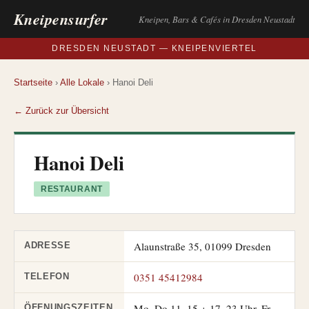
Kneipensurfer
Kneipen, Bars & Cafés in Dresden Neustadt
DRESDEN NEUSTADT — KNEIPENVIERTEL
Startseite
›
Alle Lokale
› Hanoi Deli
← Zurück zur Übersicht
Hanoi Deli
RESTAURANT
Alaunstraße 35, 01099 Dresden
ADRESSE
0351 45412984
TELEFON
Mo–Do 11–15 + 17–23 Uhr, Fr–
ÖFFNUNGSZEITEN