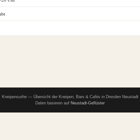
ubt
Kneipensurfer — Übersicht der Kneipen, Bars & Cafés in Dresden Neustadt
Daten basieren auf
Neustadt-Geflüster