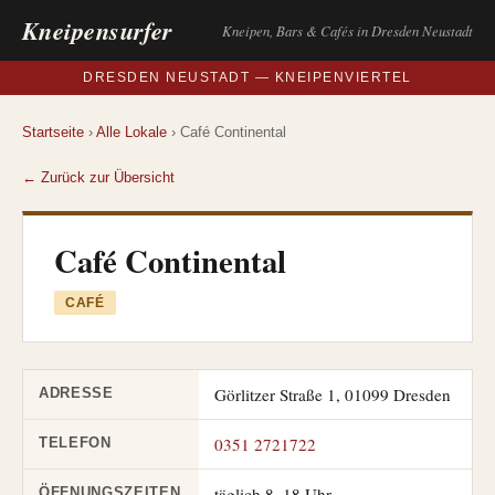
Kneipensurfer
Kneipen, Bars & Cafés in Dresden Neustadt
DRESDEN NEUSTADT — KNEIPENVIERTEL
Startseite
›
Alle Lokale
› Café Continental
← Zurück zur Übersicht
Café Continental
CAFÉ
Görlitzer Straße 1, 01099 Dresden
ADRESSE
0351 2721722
TELEFON
täglich 8–18 Uhr
ÖFFNUNGSZEITEN