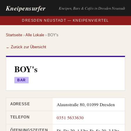
Kneipensurfer
Kneipen, Bars & Cafés in Dresden Neustadt
DRESDEN NEUSTADT — KNEIPENVIERTEL
Startseite
›
Alle Lokale
› BOY's
← Zurück zur Übersicht
BOY's
BAR
Alaunstraße 80, 01099 Dresden
ADRESSE
0351 5633630
TELEFON
Di–Do 20–1 Uhr, Fr–Sa 20–3 Uhr,
ÖFFNUNGSZEITEN