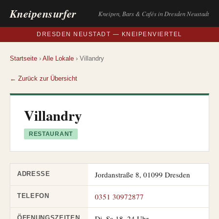
Kneipensurfer
Kneipen, Bars & Cafés in Dresden Neustadt
DRESDEN NEUSTADT — KNEIPENVIERTEL
Startseite
›
Alle Lokale
› Villandry
← Zurück zur Übersicht
Villandry
RESTAURANT
Jordanstraße 8, 01099 Dresden
ADRESSE
0351 30972877
TELEFON
Di–Sa 18–24 Uhr
ÖFFNUNGSZEITEN