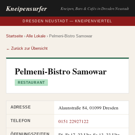
Kneipensurfer
Kneipen, Bars & Cafés in Dresden Neustadt
DRESDEN NEUSTADT — KNEIPENVIERTEL
Startseite
›
Alle Lokale
› Pelmeni-Bistro Samowar
← Zurück zur Übersicht
Pelmeni-Bistro Samowar
RESTAURANT
Alaunstraße 84, 01099 Dresden
ADRESSE
0151 22927122
TELEFON
Di–Fr 17–22 Uhr, Sa 13–23 Uhr,
ÖFFNUNGSZEITEN