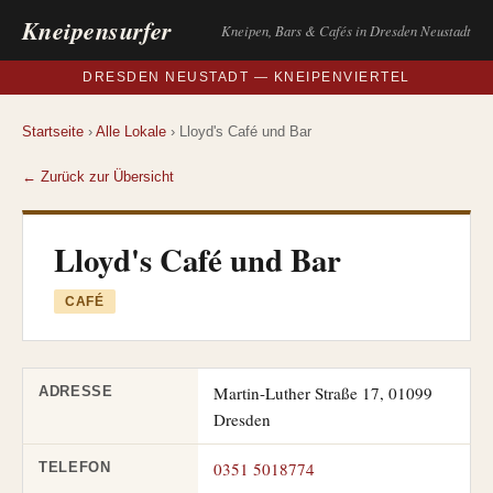
Kneipensurfer
Kneipen, Bars & Cafés in Dresden Neustadt
DRESDEN NEUSTADT — KNEIPENVIERTEL
Startseite
›
Alle Lokale
› Lloyd's Café und Bar
← Zurück zur Übersicht
Lloyd's Café und Bar
CAFÉ
Martin-Luther Straße 17, 01099
ADRESSE
Dresden
0351 5018774
TELEFON