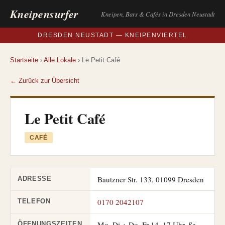
Kneipensurfer
Kneipen, Bars & Cafés in Dresden Neustadt
DRESDEN NEUSTADT — KNEIPENVIERTEL
Startseite
›
Alle Lokale
› Le Petit Café
← Zurück zur Übersicht
Le Petit Café
CAFÉ
Bautzner Str. 133, 01099 Dresden
ADRESSE
0170 2042107
TELEFON
Mo–Di + Do–Fr 14–17 Uhr, Sa
ÖFFNUNGSZEITEN