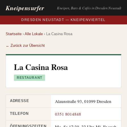
Kneipensurfer
Kneipen, Bars & Cafés in Dresden Neustadt
DRESDEN NEUSTADT — KNEIPENVIERTEL
Startseite
›
Alle Lokale
› La Casina Rosa
← Zurück zur Übersicht
La Casina Rosa
RESTAURANT
Alaunstraße 93, 01099 Dresden
ADRESSE
0351 8014848
TELEFON
Mo–Sa 17:30–22 Uhr, Mi–Fr auch
ÖFFNUNGSZEITEN