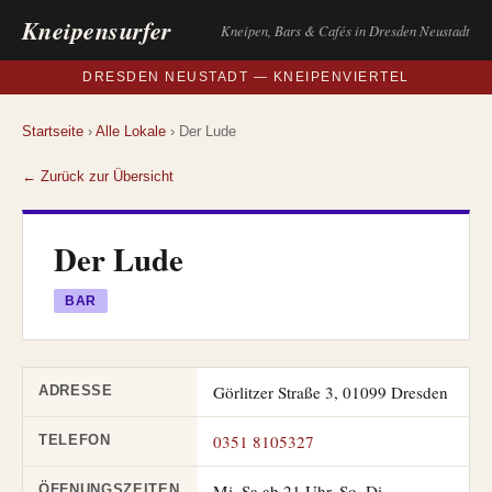
Kneipensurfer
Kneipen, Bars & Cafés in Dresden Neustadt
DRESDEN NEUSTADT — KNEIPENVIERTEL
Startseite
›
Alle Lokale
› Der Lude
← Zurück zur Übersicht
Der Lude
BAR
Görlitzer Straße 3, 01099 Dresden
ADRESSE
0351 8105327
TELEFON
Mi–Sa ab 21 Uhr, So–Di
ÖFFNUNGSZEITEN