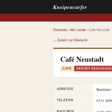
Kneipensurfer
Startseite
›
Alle Lokale
› Café Neustadt
← Zurück zur Übersicht
Café Neustadt
CAFÉ
DERZEIT GESCHLOS
Bautzner 
ADRESSE
0351 899
TELEFON
nicht erla
RAUCHEN