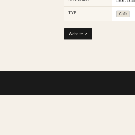
TYP
Café
Website ↗