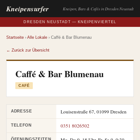
Kneipensurfer
Kneipen, Bars & Cafés in Dresden Neustadt
DRESDEN NEUSTADT — KNEIPENVIERTEL
Startseite
›
Alle Lokale
› Caffé & Bar Blumenau
← Zurück zur Übersicht
Caffé & Bar Blumenau
CAFÉ
Louisenstraße 67, 01099 Dresden
ADRESSE
0351 8026502
TELEFON
Mo–Do 9–18 Uhr, Fr–Sa 9–0:30
ÖFFNUNGSZEITEN