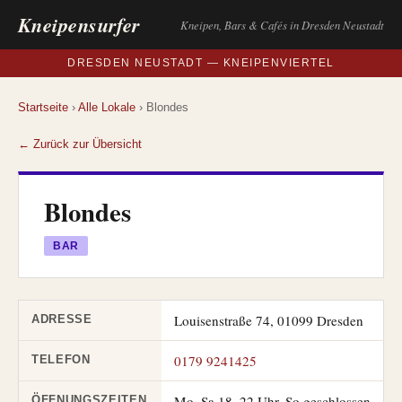
Kneipensurfer
Kneipen, Bars & Cafés in Dresden Neustadt
DRESDEN NEUSTADT — KNEIPENVIERTEL
Startseite
›
Alle Lokale
› Blondes
← Zurück zur Übersicht
Blondes
BAR
Louisenstraße 74, 01099 Dresden
ADRESSE
0179 9241425
TELEFON
Mo–Sa 18–22 Uhr, So geschlossen
ÖFFNUNGSZEITEN