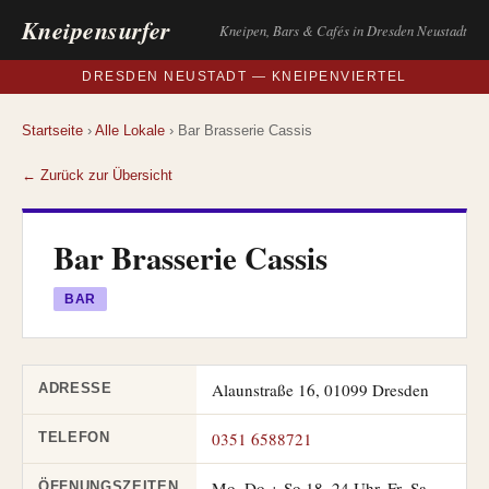
Kneipensurfer
Kneipen, Bars & Cafés in Dresden Neustadt
DRESDEN NEUSTADT — KNEIPENVIERTEL
Startseite
›
Alle Lokale
› Bar Brasserie Cassis
← Zurück zur Übersicht
Bar Brasserie Cassis
BAR
Alaunstraße 16, 01099 Dresden
ADRESSE
0351 6588721
TELEFON
Mo–Do + So 18–24 Uhr, Fr–Sa
ÖFFNUNGSZEITEN