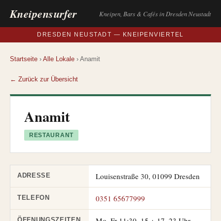
Kneipensurfer
Kneipen, Bars & Cafés in Dresden Neustadt
DRESDEN NEUSTADT — KNEIPENVIERTEL
Startseite
›
Alle Lokale
› Anamit
← Zurück zur Übersicht
Anamit
RESTAURANT
Louisenstraße 30, 01099 Dresden
ADRESSE
0351 65677999
TELEFON
Mo–Fr 11:30–15 + 17–23 Uhr,
ÖFFNUNGSZEITEN