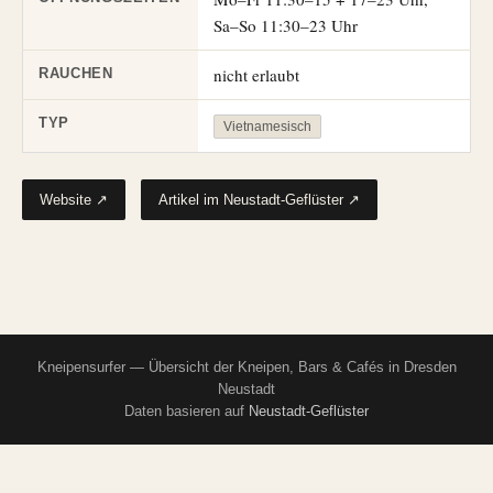
Sa–So 11:30–23 Uhr
nicht erlaubt
RAUCHEN
TYP
Vietnamesisch
Website ↗
Artikel im Neustadt-Geflüster ↗
Kneipensurfer — Übersicht der Kneipen, Bars & Cafés in Dresden
Neustadt
Daten basieren auf
Neustadt-Geflüster